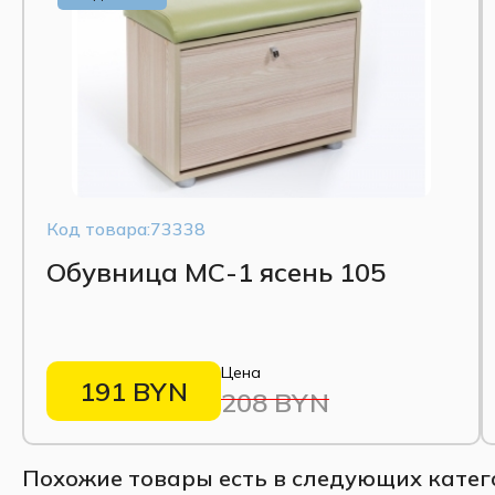
Прочный каркас из массива дерева (цвет «Белый
Мягкое сиденье с наполнителем из ППУ и износ
бежевый».
Компактная ширина (760 мм) — идеально для н
Высокие опоры (380 мм) — удобно для уборки и 
Код товара:73338
Обувница МС-1 ясень 105
Цена
191 BYN
208 BYN
Похожие товары есть в следующих катег