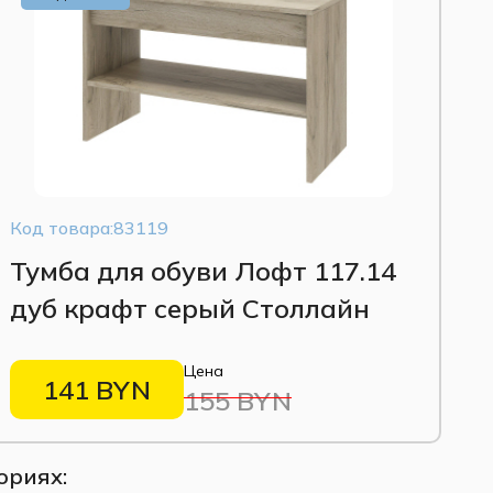
 античный»).
остойкой тканью цвета «Серо-
ебольших прихожих и зон отдыха.
визуально лёгкая конструкция.
Код товара:83119
Тумба для обуви Лофт 117.14
дуб крафт серый Столлайн
Цена
141 BYN
155 BYN
ориях: