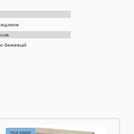
Ткань (Серо-бежевый)
ППУ
Классический
 ящиков
Прихожая «Грация»
Требует сборки
сив
Россия
о-бежевый
 ножками.
под заказ