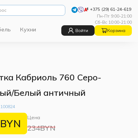
+375 (29) 61-24-619
Пн-Пт 9:00-21:00
Сб-Вс 10:00-21:00
бель
Кухни
Войти
Корзина
тка Кабриоль 760 Серо-
ый/Белый античный
:
100824
Цена
BYN
234BYN