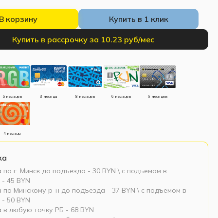
В корзину
Купить в 1 клик
Купить в рассрочку за 10.23 руб/мес
5 месяцев
3 месяца
8 месяцев
6 месяцев
6 месяцев
4 месяца
ка
 по г. Минск до подъезда - 30 BYN \ c подъемом в
 - 45 BYN
 по Минскому р-н до подъезда - 37 BYN \ c подъемом в
 - 50 BYN
 в любую точку РБ - 68 BYN