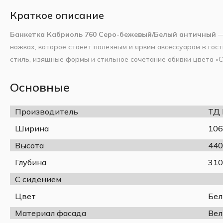
Краткое описание
Банкетка Кабриоль 760 Серо-бежевый/Белый античный
—
ножках, которое станет полезным и ярким аксессуаром в гост
стиль, изящные формы и стильное сочетание обивки цвета «
подчеркнут утончённый вкус владельца.
Каркас выполнен из массива дерева (цвет «Белый античный»)
Основные
долговечность. Наполнитель — ППУ, создающий комфорт при
ткани цвета «Серо-бежевый» приятна на ощупь и устойчива к 
Производитель
ТД
делает банкетку удобной для использования в зонах отдыха
Ширина
106
Высота
440
Спецификация:
Глубина
310
Ширина, мм
С сидением
Глубина, мм
Высота, мм
Цвет
Бел
Высота опор, мм
Материал фасада
Ве
Материал каркаса