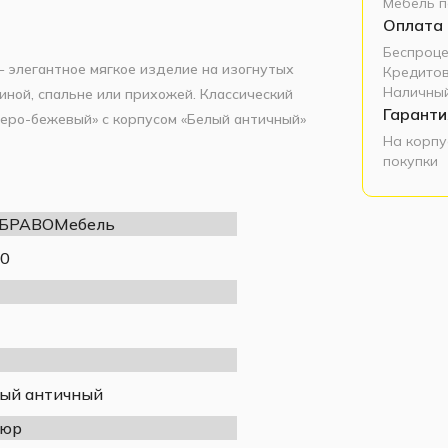
Мебель п
Оплата
Беспроце
 элегантное мягкое изделие на изогнутых
Кредитов
Наличный
иной, спальне или прихожей. Классический
Гаранти
Серо-бежевый» с корпусом «Белый античный»
На корпу
покупки
, что обеспечивает прочность и
 сидении. Обивка из высококачественной
износу. Высота опор составляет 380 мм, что
 БРАВОМебель
.
0
760
310
440
ый античный
380
люр
Массив дерева (Белый античный)