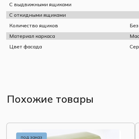
Материал обивки
С выдвижными ящиками
Наполнение
С откидными ящиками
Стиль
Количество ящиков
Без
Коллекция
Монтаж
Материал каркаса
Мас
Страна-производитель
Цвет фасада
Сер
Цвет:
Похожие товары
Корпус
Ткань
Белый античный
Серо-бежевый
Преимущества:
Элегантный классический дизайн с изогнутыми
под заказ