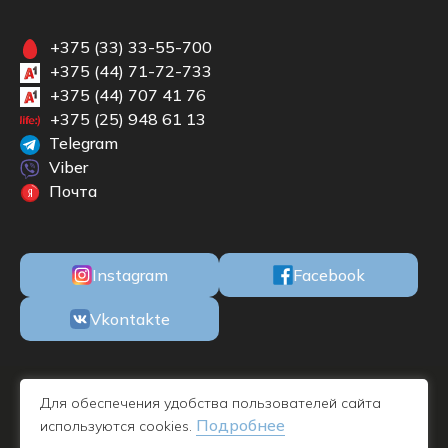
+375 (33) 33-55-700
+375 (44) 71-72-733
+375 (44) 707 41 76
+375 (25) 948 61 13
Telegram
Viber
Почта
Instagram
Facebook
Vkontakte
ООО «БКМЕБЕЛЬ» Республика Беларусь, 220100, г. Минск, ул. М.
Для обеспечения удобства пользователей сайта
Богдановича, 78, пом. 1Н офис 11, УНП 192732019 - дата
Подробнее
используются cookies.
регистрации 09.11.2016