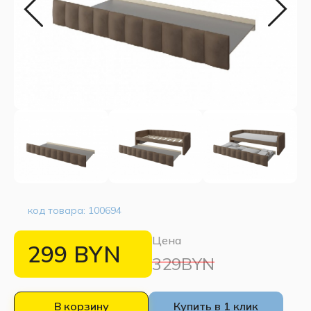
код товара:
100694
Цена
299
BYN
329BYN
В корзину
Купить в 1 клик