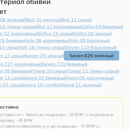
териал обивки
ет
 08 зеленый
Brut 10 желтый
Brut 11 синий
 16 темно-серый
Brut 17 коричневый
Grifon 04 бежевый
on 12 коричневый
Grifon 15 серый
Grifon 18 черный
 05 бежевый
Joly 08 коричневый
Joly 09 бордовый
 13 серый
Joly 16 темно-серый
Seven 113 бирюзовый
n 17 серый
Seven 35 черный
Seven 626 зеленый
en 727 коричневый
Seven 729 бежевый
er 05 бежевый
Tower 10 серый
Tower 11 темно-серый
r 13 синий
Амур 02 бежевый
Амур 05 коричневый
р 07 серый
Амур 10 голубой
Амур 11 зеленый
оставка
ставка по г. Минск до подъезда - 30 BYN \ c подъемом в
артиру - 45 BYN
ставка по Минскому р-н до подъезда - 37 BYN \ c