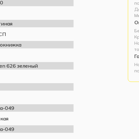
0
п
Д
М
О
тиная
Б
СП
К
Н
окнижка
т
Г
Н
en 626 зеленый
п
а-049
кая
а-049