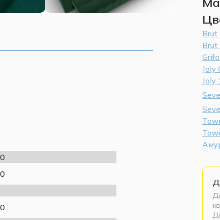
Ма
Цв
Brut
Brut
Grif
Joly
Joly
Seve
Sev
Tow
Towe
Аму
0
0
Д
До
кв
0
До