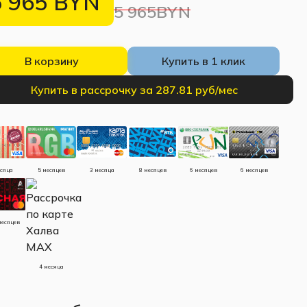
5 965
BYN
5 965BYN
В корзину
Купить в 1 клик
Купить в рассрочку за 287.81 руб/мес
есяца
5 месяцев
3 месяца
8 месяцев
6 месяцев
6 месяцев
месяцев
4 месяца