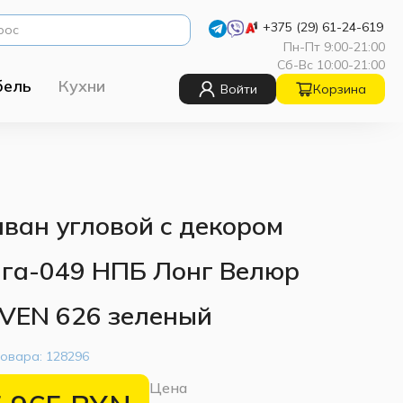
+375 (29) 61-24-619
Пн-Пт 9:00-21:00
Сб-Вс 10:00-21:00
бель
Кухни
Войти
Корзина
ван угловой с декором
га-049 НПБ Лонг Велюр
VEN 626 зеленый
товара:
128296
Цена