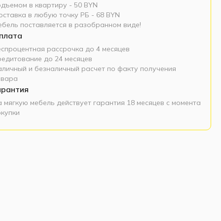
одъемом в квартиру - 50 BYN
оставка в любую точку РБ - 68 BYN
ебель поставляется в разобранном виде!
плата
еспроцентная рассрочка до 4 месяцев
редитование до 24 месяцев
аличный и безналичный расчет по факту получения
овара
арантия
а мягкую мебель действует гарантия 18 месяцев с момента
окупки