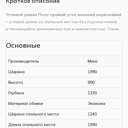
Краткое описание
Угловой диван Поло правый угол экокожа коричневый
– угловой диван со спальным местом без подлокотников,
отличающийся эргономичностью и компактностью. Спинка
дополнена тремя мягкими подушками. Угол, по желанию
владельца, размещается с правой или левой стороны.
Основные
Основные характеристики:
Для хранения белья в конструкции предусмотрен
удобный ящик. Модель в стильном коричневом цвете
Производитель
Меко
Ширина
1990 мм
экокожи станет отличным выбором для современной
Высота
890 мм
гостиной.
Ширина
1990
Глубина
1330 мм
Высота
890
Спальное место (Ш×Д)
1240 × 1990 мм
Глубина сидения
770 мм
Глубина
1330
Высота сидения
410 мм
Материал обивки
Экокожа
Количество спальных мест
1.5
Материал обивки
Экокожа
Ширина спального места
1240
Цвет
Коричневый
Длина спального места
1990
Механизм трансформации
Еврокнижка