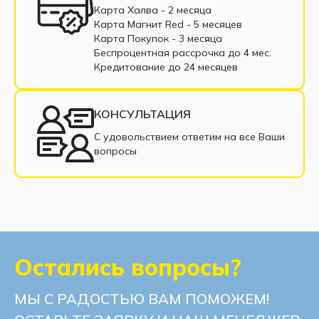
Угловые диваны с пружинным блоком
Карта Халва - 2 месяца
Карта Магнит Red - 5 месяцев
Угловые диваны из ткани
Карта Покупок - 3 месяца
Беспроцентная рассрочка до 4 мес.
Угловые диваны из экокожи
Кредитование до 24 месяцев
Угловые диваны в рассрочку
КОНСУЛЬТАЦИЯ
Недорогие угловые диваны
С удовольствием ответим на все Ваши
вопросы
Угловые диваны с подлокотниками
Угловой диван со спальным местом
Современные угловые диваны
Угловые диваны с ППУ
Остались вопросы?
Угловые диваны с нишей для белья
МЫ С РАДОСТЬЮ ВАМ ПОМОЖЕМ!