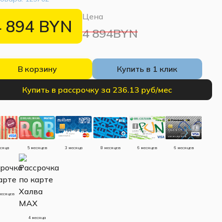
Цена
4 894
BYN
4 894BYN
В корзину
Купить в 1 клик
Купить в рассрочку за 236.13 руб/мес
есяца
5 месяцев
3 месяца
8 месяцев
6 месяцев
6 месяцев
месяцев
4 месяца