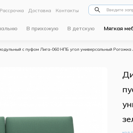
Рассрочка
Доставка
Контакты
пальню
В прихожую
В детскую
Мягкая ме
модульный с пуфом Лига-060 НПБ угол универсальный Рогожка 
Ди
пу
ун
зе
код 