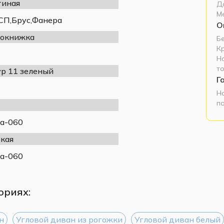
тиная
Д
М
П,Брус,Фанера
О
окнижка
Б
К
Н
т
р 11 зеленый
Г
Н
п
а-060
кая
а-060
ориях:
н
Угловой диван из рогожки
Угловой диван белый