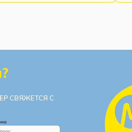
ы?
ЕР СВЯЖЕТСЯ С
она