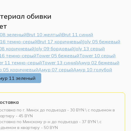
териал обивки
ет
 08 зеленый
Brut 10 желтый
Brut 11 синий
 16 темно-серый
Brut 17 коричневый
Joly 05 бежевый
 08 коричневый
Joly 09 бордовый
Joly 13 серый
 16 темно-серый
Tower 05 бежевый
Tower 10 серый
r 11 темно-серый
Tower 13 синий
Амур 02 бежевый
р 05 коричневый
Амур 07 серый
Амур 10 голубой
мур 11 зеленый
оставка
ставка по г. Минск до подъезда - 30 BYN \ c подъемом в
артиру - 45 BYN
ставка по Минскому р-н до подъезда - 37 BYN \ c
одъемом в квартиру - 50 BYN