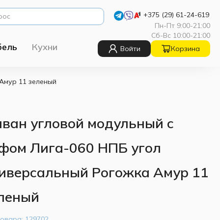
+375 (29) 61-24-619
Пн-Пт 9:00-21:00
Сб-Вс 10:00-21:00
бель
Кухни
Войти
Корзина
Амур 11 зеленый
ван угловой модульный с
фом Лига-060 НПБ угол
иверсальный Рогожка Амур 11
леный
товара:
129702