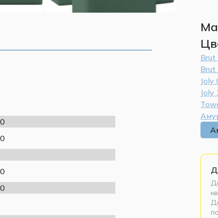
Ма
Цв
Brut
Brut
Joly
Joly
Towe
Аму
0
А
0
Д
0
До
0
кв
До
п