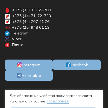
+375 (33) 33-55-700
+375 (44) 71-72-733
+375 (44) 707 41 76
+375 (25) 948 61 13
Telegram
Viber
Почта
Instagram
Facebook
Vkontakte
ООО «БКМЕБЕЛЬ» Республика Беларусь, 220100, г. Минск, ул. М.
Для обеспечения удобства пользователей сайта
Богдановича, 78, пом. 1Н офис 11, УНП 192732019 - дата
Подробнее
используются cookies.
регистрации 09.11.2016