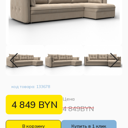
код товара:
133678
Цена
4 849
BYN
4 849BYN
В корзину
Купить в 1 клик