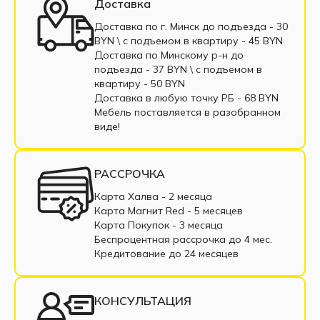
Доставка
Маленькие угловые диваны
Доставка по г. Минск до подъезда - 30
BYN \ c подъемом в квартиру - 45 BYN
Угловые диваны еврокнижка
Доставка по Минскому р-н до
подъезда - 37 BYN \ c подъемом в
Угловые диваны выкатные
квартиру - 50 BYN
Доставка в любую точку РБ - 68 BYN
Угловые диваны тик-так
Мебель поставляется в разобранном
виде!
Угловой диван коричневый
Угловой диван бежевый
РАССРОЧКА
Угловые диваны с пружинным блоком
Карта Халва - 2 месяца
Карта Магнит Red - 5 месяцев
Угловые диваны из ткани
Карта Покупок - 3 месяца
Беспроцентная рассрочка до 4 мес.
Угловые диваны из экокожи
Кредитование до 24 месяцев
Угловые диваны в рассрочку
КОНСУЛЬТАЦИЯ
Недорогие угловые диваны