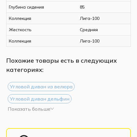
Глубина сидения
85
Коллекция
Лига-100
Жесткость
Средняя
Коллекция
Лига-100
Похожие товары есть в следующих
категориях:
Угловой диван из велюра
Угловой диван дельфин
Показать больше
Угловой диван из рогожки
Угловой диван белый
Угловой диван черный
Большие угловые диваны