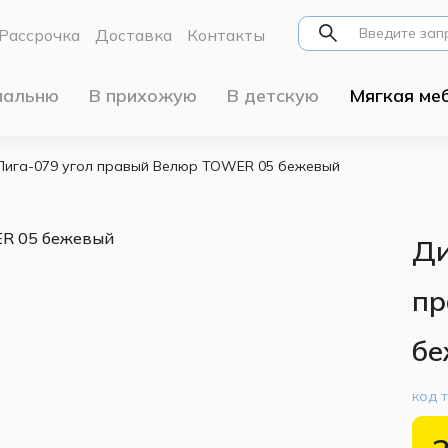
Рассрочка
Доставка
Контакты
пальню
В прихожую
В детскую
Мягкая ме
Лига-079 угол правый Велюр TOWER 05 бежевый
Ди
пр
бе
код 