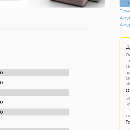
T
Towe
Аму
Аму
Д
До
кв
До
п
0
Д
0
М
О
Б
0
К
Н
0
т
Г
Н