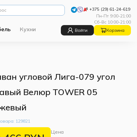
+375 (29) 61-24-619
Пн-Пт 9:00-21:00
Сб-Вс 10:00-21:00
бель
Кухни
Войти
Корзина
ван угловой Лига-079 угол
авый Велюр TOWER 05
жевый
товара:
129821
Цена