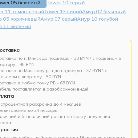
ower 05 бежевый
Tower 10 серый
r 11 темно-серый
Tower 13 синий
Амур 02 бежевый
р 05 коричневый
Амур 07 серый
Амур 10 голубой
р 11 зеленый
оставка
ставка по г. Минск до подъезда - 30 BYN \ c подъемом в
артиру - 45 BYN
ставка по Минскому р-н до подъезда - 37 BYN \ c
одъемом в квартиру - 50 BYN
оставка в любую точку РБ - 68 BYN
ебель поставляется в разобранном виде!
плата
еспроцентная рассрочка до 4 месяцев
редитование до 24 месяцев
аличный и безналичный расчет по факту получения
овара
арантия
а мягкую мебель действует гарантия 18 месяцев с момента