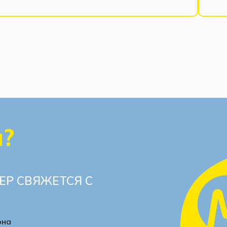
ы?
ЕР СВЯЖЕТСЯ С
она