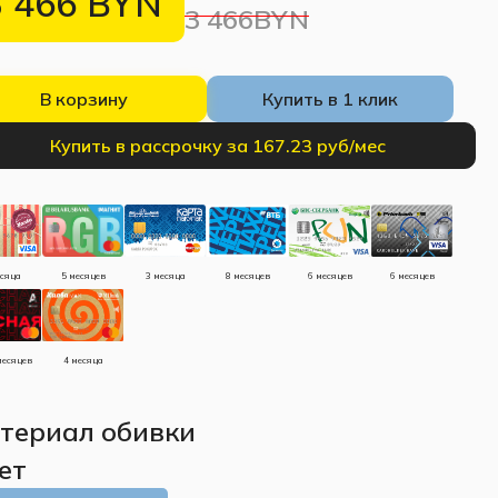
3 466
BYN
3 466BYN
В корзину
Купить в 1 клик
Купить в рассрочку за 167.23 руб/мес
есяца
5 месяцев
3 месяца
8 месяцев
6 месяцев
6 месяцев
месяцев
4 месяца
териал обивки
ет