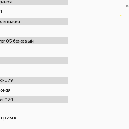
тиная
п
П
окнижка
er 05 бежевый
а-079
окая
а-079
ориях: