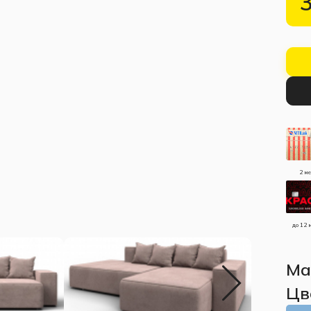
2 м
до 12 
Ма
Цв