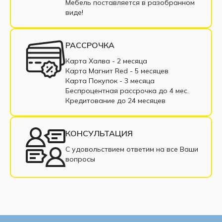
Угловые диваны тик-так
Мебель поставляется в разобранном
виде!
Угловой диван коричневый
Угловой диван бежевый
РАССРОЧКА
Угловые диваны с пружинным блоком
Карта Халва - 2 месяца
Карта Магнит Red - 5 месяцев
Угловые диваны из ткани
Карта Покупок - 3 месяца
Беспроцентная рассрочка до 4 мес.
Угловые диваны из экокожи
Кредитование до 24 месяцев
Угловые диваны в рассрочку
КОНСУЛЬТАЦИЯ
Недорогие угловые диваны
С удовольствием ответим на все Ваши
вопросы
Угловые диваны с подлокотниками
Угловой диван со спальным местом
Современные угловые диваны
Угловые диваны с ППУ