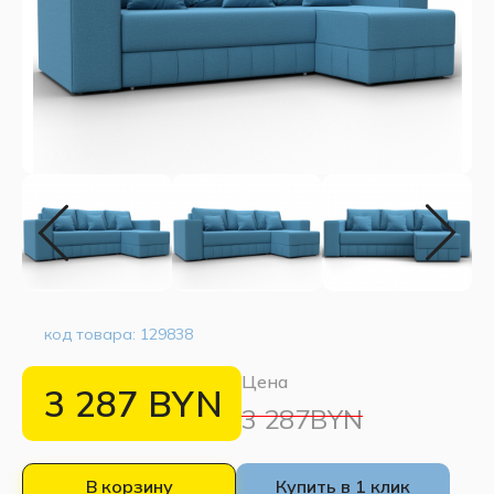
код товара:
129838
Цена
3 287
BYN
3 287BYN
В корзину
Купить в 1 клик