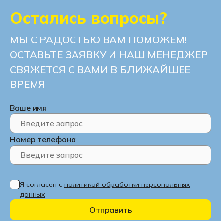
Остались вопросы?
Угловые диваны с нишей для белья
МЫ С РАДОСТЬЮ ВАМ ПОМОЖЕМ!
ОСТАВЬТЕ ЗАЯВКУ И НАШ МЕНЕДЖЕР
СВЯЖЕТСЯ С ВАМИ В БЛИЖАЙШЕЕ
ВРЕМЯ
Ваше имя
Номер телефона
Я согласен с
политикой обработки персональных
данных
Отправить