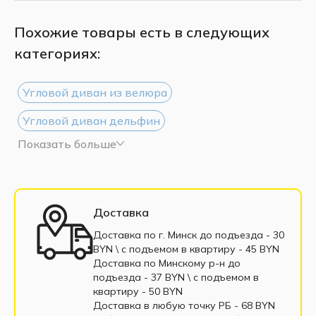
Похожие товары есть в следующих
категориях:
Угловой диван из велюра
Угловой диван дельфин
Показать больше
Угловой диван из рогожки
Угловой диван белый
Угловой диван черный
Большие угловые диваны
Доставка
Маленькие угловые диваны
Доставка по г. Минск до подъезда - 30
BYN \ c подъемом в квартиру - 45 BYN
Угловые диваны еврокнижка
Доставка по Минскому р-н до
подъезда - 37 BYN \ c подъемом в
Угловые диваны выкатные
квартиру - 50 BYN
Доставка в любую точку РБ - 68 BYN