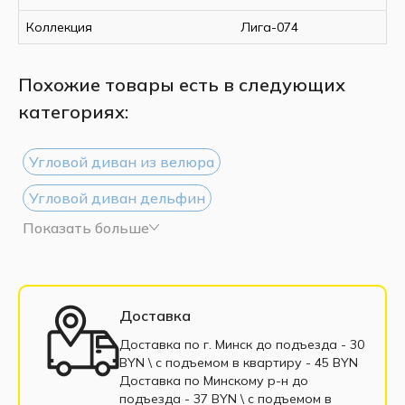
Коллекция
Лига-074
Похожие товары есть в следующих
категориях:
Угловой диван из велюра
Угловой диван дельфин
Показать больше
Угловой диван из рогожки
Угловой диван белый
Угловой диван черный
Большие угловые диваны
Доставка
Маленькие угловые диваны
Доставка по г. Минск до подъезда - 30
BYN \ c подъемом в квартиру - 45 BYN
Угловые диваны еврокнижка
Доставка по Минскому р-н до
подъезда - 37 BYN \ c подъемом в