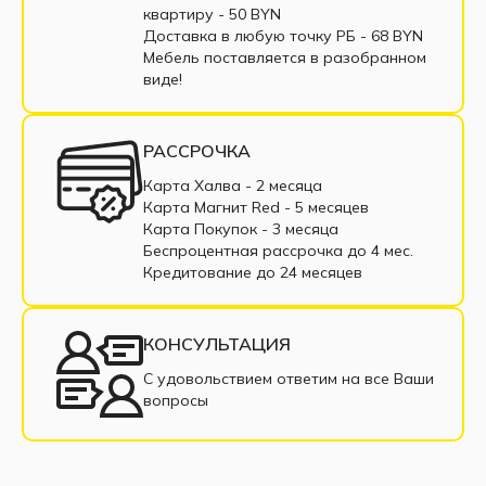
Угловые диваны выкатные
квартиру - 50 BYN
Доставка в любую точку РБ - 68 BYN
Угловые диваны тик-так
Мебель поставляется в разобранном
виде!
Угловой диван коричневый
Угловой диван бежевый
РАССРОЧКА
Угловые диваны с пружинным блоком
Карта Халва - 2 месяца
Карта Магнит Red - 5 месяцев
Угловые диваны из ткани
Карта Покупок - 3 месяца
Беспроцентная рассрочка до 4 мес.
Угловые диваны из экокожи
Кредитование до 24 месяцев
Угловые диваны в рассрочку
КОНСУЛЬТАЦИЯ
Недорогие угловые диваны
С удовольствием ответим на все Ваши
вопросы
Угловые диваны с подлокотниками
Угловой диван со спальным местом