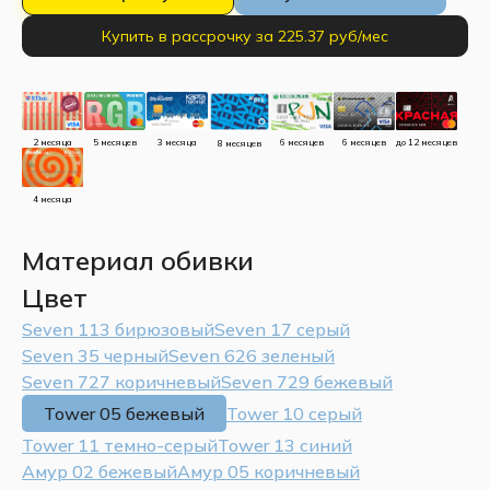
Купить в рассрочку за 225.37 руб/мес
до 12 месяцев
5 месяцев
3 месяца
2 месяца
6 месяцев
6 месяцев
8 месяцев
4 месяца
Материал обивки
Цвет
Seven 113 бирюзовый
Seven 17 серый
Seven 35 черный
Seven 626 зеленый
Seven 727 коричневый
Seven 729 бежевый
Tower 05 бежевый
Tower 10 серый
Tower 11 темно-серый
Tower 13 синий
Амур 02 бежевый
Амур 05 коричневый