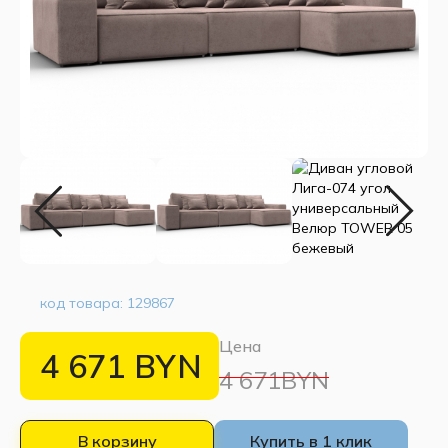
код товара:
129867
Цена
4 671
BYN
4 671BYN
В корзину
Купить в 1 клик