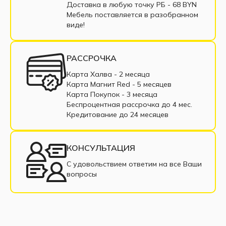
Доставка в любую точку РБ - 68 BYN
Угловые диваны тик-так
Мебель поставляется в разобранном
виде!
Угловой диван коричневый
Угловой диван бежевый
РАССРОЧКА
Угловые диваны с пружинным блоком
Карта Халва - 2 месяца
Карта Магнит Red - 5 месяцев
Угловые диваны из ткани
Карта Покупок - 3 месяца
Беспроцентная рассрочка до 4 мес.
Угловые диваны из экокожи
Кредитование до 24 месяцев
Угловые диваны в рассрочку
КОНСУЛЬТАЦИЯ
Недорогие угловые диваны
С удовольствием ответим на все Ваши
вопросы
Угловые диваны с подлокотниками
Угловой диван со спальным местом
Современные угловые диваны