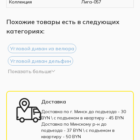
Коллекция
Лига-057
Похожие товары есть в следующих
категориях:
Угловой диван из велюра
Угловой диван дельфин
Показать больше
Угловой диван из рогожки
Угловой диван белый
Угловой диван черный
Большие угловые диваны
Доставка
Маленькие угловые диваны
Доставка по г. Минск до подъезда - 30
BYN \ c подъемом в квартиру - 45 BYN
Угловые диваны еврокнижка
Доставка по Минскому р-н до
подъезда - 37 BYN \ c подъемом в
Угловые диваны выкатные
квартиру - 50 BYN