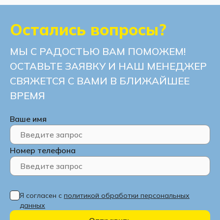
Угловые диваны с ППУ
Остались вопросы?
Угловые диваны с нишей для белья
МЫ С РАДОСТЬЮ ВАМ ПОМОЖЕМ!
ОСТАВЬТЕ ЗАЯВКУ И НАШ МЕНЕДЖЕР
СВЯЖЕТСЯ С ВАМИ В БЛИЖАЙШЕЕ
ВРЕМЯ
Ваше имя
Номер телефона
Я согласен с
политикой обработки персональных
данных