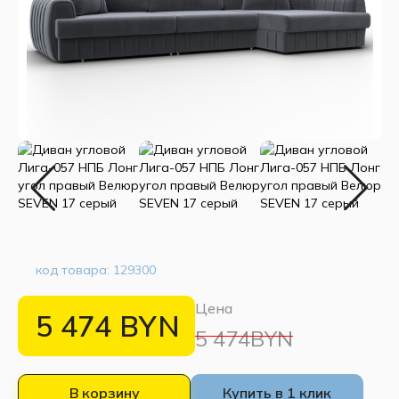
код товара:
129300
Цена
5 474
BYN
5 474BYN
В корзину
Купить в 1 клик