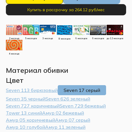
Купить в рассрочку за 264.12 руб/мес
до 12 месяцев
5 месяцев
3 месяца
2 месяца
6 месяцев
6 месяцев
8 месяцев
4 месяца
Материал обивки
Цвет
Seven 113 бирюзовый
Seven 17 серый
Seven 35 черный
Seven 626 зеленый
Seven 727 коричневый
Seven 729 бежевый
Tower 13 синий
Амур 02 бежевый
Амур 05 коричневый
Амур 07 серый
Амур 10 голубой
Амур 11 зеленый