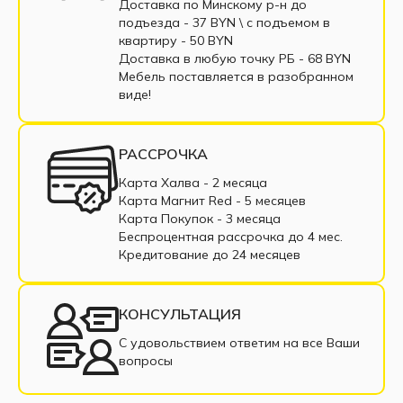
Угловые диваны еврокнижка
Доставка по Минскому р-н до
подъезда - 37 BYN \ c подъемом в
Угловые диваны выкатные
квартиру - 50 BYN
Доставка в любую точку РБ - 68 BYN
Угловые диваны тик-так
Мебель поставляется в разобранном
виде!
Угловой диван коричневый
Угловой диван бежевый
РАССРОЧКА
Угловые диваны с пружинным блоком
Карта Халва - 2 месяца
Карта Магнит Red - 5 месяцев
Угловые диваны из ткани
Карта Покупок - 3 месяца
Беспроцентная рассрочка до 4 мес.
Угловые диваны из экокожи
Кредитование до 24 месяцев
Угловые диваны в рассрочку
КОНСУЛЬТАЦИЯ
Недорогие угловые диваны
С удовольствием ответим на все Ваши
вопросы
Угловые диваны с подлокотниками
Угловой диван со спальным местом