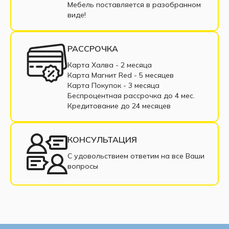
Угловые диваны тик-так
Мебель поставляется в разобранном
виде!
Угловой диван коричневый
Угловой диван бежевый
РАССРОЧКА
Угловые диваны с пружинным блоком
Карта Халва - 2 месяца
Карта Магнит Red - 5 месяцев
Угловые диваны из ткани
Карта Покупок - 3 месяца
Беспроцентная рассрочка до 4 мес.
Угловые диваны из экокожи
Кредитование до 24 месяцев
Угловые диваны в рассрочку
КОНСУЛЬТАЦИЯ
Недорогие угловые диваны
С удовольствием ответим на все Ваши
вопросы
Угловые диваны с подлокотниками
Угловой диван со спальным местом
Современные угловые диваны
Угловые диваны с ППУ