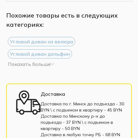
Похожие товары есть в следующих
категориях:
Угловой диван из велюра
Угловой диван дельфин
Показать больше
Угловой диван из рогожки
Угловой диван белый
Угловой диван черный
Большие угловые диваны
Доставка
Маленькие угловые диваны
Доставка по г. Минск до подъезда - 30
BYN \ c подъемом в квартиру - 45 BYN
Угловые диваны еврокнижка
Доставка по Минскому р-н до
подъезда - 37 BYN \ c подъемом в
Угловые диваны выкатные
квартиру - 50 BYN
Доставка в любую точку РБ - 68 BYN