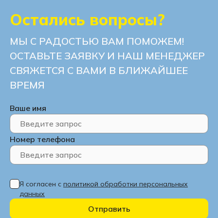
Остались вопросы?
Угловые диваны с нишей для белья
МЫ С РАДОСТЬЮ ВАМ ПОМОЖЕМ!
ОСТАВЬТЕ ЗАЯВКУ И НАШ МЕНЕДЖЕР
СВЯЖЕТСЯ С ВАМИ В БЛИЖАЙШЕЕ
ВРЕМЯ
Ваше имя
Номер телефона
Я согласен с
политикой обработки персональных
данных
Отправить