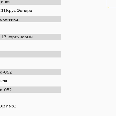
тиная
П,Брус,Фанера
окнижка
t 17 коричневый
а-052
кая
а-052
ориях: