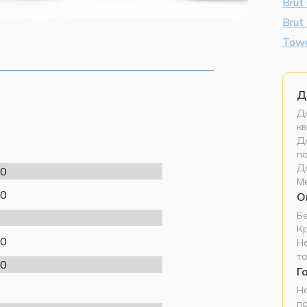
Brut
Brut
Tow
Д
До
кв
До
п
Д
0
М
0
О
Б
К
0
Н
т
0
Г
Н
п