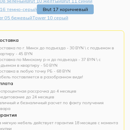
 08 зеленый
Brut 10 желтый
Brut 11 синий
 16 темно-серый
Brut 17 коричневый
er 05 бежевый
Tower 10 серый
оставка
ставка по г. Минск до подъезда - 30 BYN \ c подъемом в
артиру - 45 BYN
ставка по Минскому р-н до подъезда - 37 BYN \ c
одъемом в квартиру - 50 BYN
оставка в любую точку РБ - 68 BYN
ебель поставляется в разобранном виде!
плата
еспроцентная рассрочка до 4 месяцев
редитование до 24 месяцев
аличный и безналичный расчет по факту получения
овара
арантия
а мягкую мебель действует гарантия 18 месяцев с момента
окупки