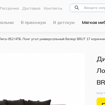
Рассрочка
Доставка
Контакты
пальню
В прихожую
В детскую
Мягкая ме
Лига-052 НПБ Лонг угол универсальный Велюр BRUT 17 коричн
Ди
Ло
BR
код 