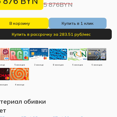
5 876
BYN
5 876BYN
В корзину
Купить в 1 клик
Купить в рассрочку за 283.51 руб/мес
есяца
5 месяцев
3 месяца
8 месяцев
6 месяцев
6 месяцев
месяцев
4 месяца
териал обивки
ет