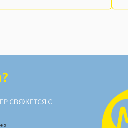
ы?
ЕР СВЯЖЕТСЯ С
она