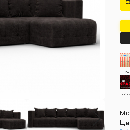
2 м
до 12 
Ма
Цв