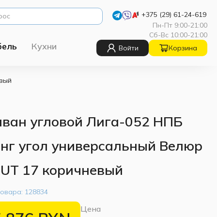
+375 (29) 61-24-619
Пн-Пт 9:00-21:00
Сб-Вс 10:00-21:00
бель
Кухни
Войти
Корзина
евый
ван угловой Лига-052 НПБ
нг угол универсальный Велюр
UT 17 коричневый
товара:
128834
Цена