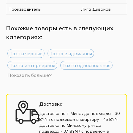
Производитель
Лига Диванов
Похожие товары есть в следующих
категориях:
Тахты черные
Тахта выдвижная
Тахта интерьерная
Тахта односпальная
Показать больше
Тахта угловая
Тахты из экокожи
Тахты из велюра
Тахты из вельвета
Тахты из рогожки
Кушетки
Доставка
Кушетки из ЛДСП
Тахта в рассрочку
Доставка по г. Минск до подъезда - 30
BYN \ c подъемом в квартиру - 45 BYN
Тахта с нишей для белья
Доставка по Минскому р-н до
подъезда - 37 BYN \ c подъемом в