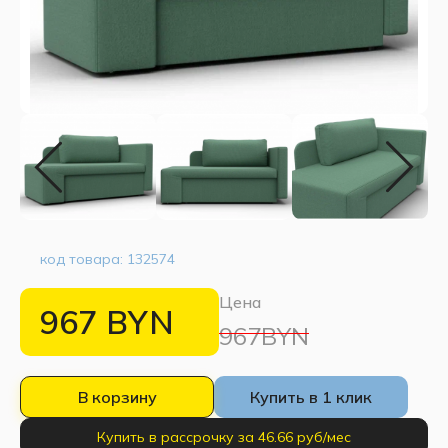
код товара:
132574
Цена
967
BYN
967BYN
В корзину
Купить в 1 клик
Купить в рассрочку за 46.66 руб/мес