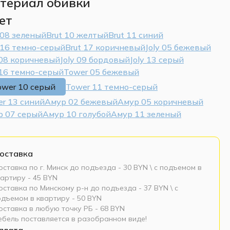
териал обивки
ет
 08 зеленый
Brut 10 желтый
Brut 11 синий
 16 темно-серый
Brut 17 коричневый
Joly 05 бежевый
 08 коричневый
Joly 09 бордовый
Joly 13 серый
 16 темно-серый
Tower 05 бежевый
ower 10 серый
Tower 11 темно-серый
r 13 синий
Амур 02 бежевый
Амур 05 коричневый
р 07 серый
Амур 10 голубой
Амур 11 зеленый
оставка
ставка по г. Минск до подъезда - 30 BYN \ c подъемом в
артиру - 45 BYN
ставка по Минскому р-н до подъезда - 37 BYN \ c
одъемом в квартиру - 50 BYN
оставка в любую точку РБ - 68 BYN
ебель поставляется в разобранном виде!
плата