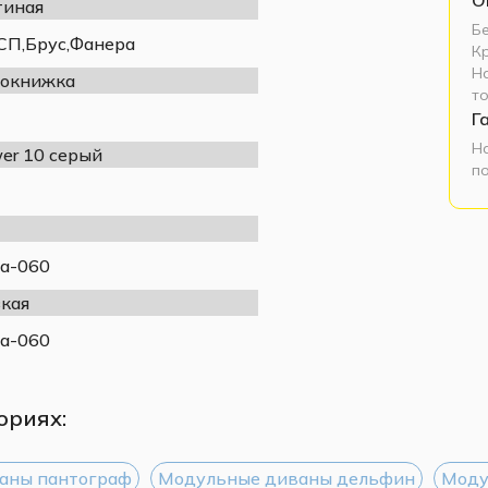
тиная
Б
П,Брус,Фанера
К
Н
окнижка
т
Г
Н
er 10 серый
п
а-060
кая
а-060
ориях:
аны пантограф
Модульные диваны дельфин
Моду