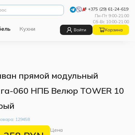
+375 (29) 61-24-619
Пн-Пт 9:00-21:00
Сб-Вс 10:00-21:00
бель
Кухни
Войти
Корзина
ван прямой модульный
га-060 НПБ Велюр TOWER 10
рый
товара:
129458
Цена