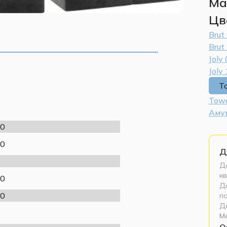
Ма
Цв
Brut
Brut
Joly
Joly
T
Towe
Аму
0
0
Д
До
кв
0
До
0
п
Д
М
О