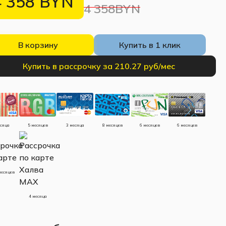
4 358
BYN
4 358BYN
В корзину
Купить в 1 клик
Купить в рассрочку за 210.27 руб/мес
есяца
5 месяцев
3 месяца
8 месяцев
6 месяцев
6 месяцев
месяцев
4 месяца