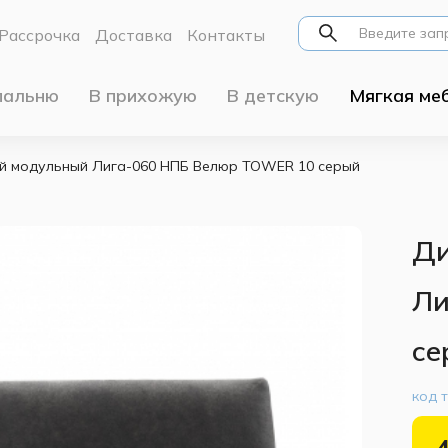
Рассрочка
Доставка
Контакты
пальню
В прихожую
В детскую
Мягкая ме
й модульный Лига-060 НПБ Велюр TOWER 10 серый
Ди
Ли
се
код 