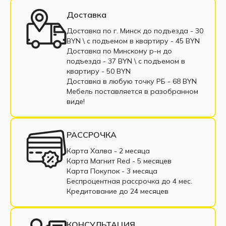
Белые модульные диваны
Доставка
Модульные диваны из экокожи
Доставка по г. Минск до подъезда - 30
BYN \ c подъемом в квартиру - 45 BYN
Модульные диваны из велюра
Доставка по Минскому р-н до
подъезда - 37 BYN \ c подъемом в
Модульные диваны из рогожки
квартиру - 50 BYN
Доставка в любую точку РБ - 68 BYN
Модульные диваны из корфу
Мебель поставляется в разобранном
виде!
Модульные диваны из микровельвета
Одноместные модульные диваны
РАССРОЧКА
Трехместные модульные диваны
Карта Халва - 2 месяца
Карта Магнит Red - 5 месяцев
Четырехместные модульные диваны
Карта Покупок - 3 месяца
Беспроцентная рассрочка до 4 мес.
Пятиместные модульные диваны
Кредитование до 24 месяцев
Шестиместные модульные диваны
КОНСУЛЬТАЦИЯ