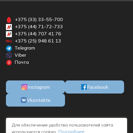
+375 (33) 33-55-700
+375 (44) 71-72-733
+375 (44) 707 41 76
+375 (25) 948 61 13
Telegram
Viber
Почта
Instagram
Facebook
Vkontakte
ООО «БКМЕБЕЛЬ» Республика Беларусь, 220100, г. Минск, ул. М.
Для обеспечения удобства пользователей сайта
Богдановича, 78, пом. 1Н офис 11, УНП 192732019 - дата
Подробнее
используются cookies.