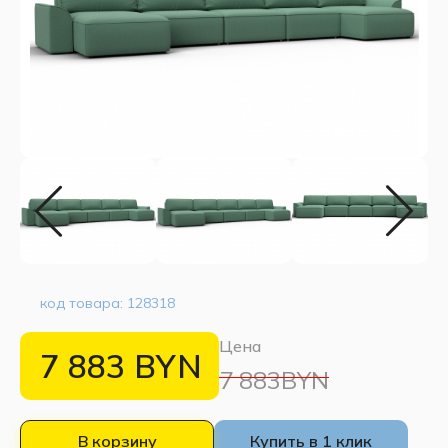
код товара:
128318
Цена
7 883
BYN
7 883BYN
В корзину
Купить в 1 клик