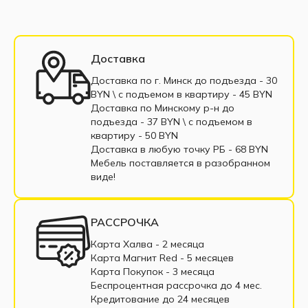
Кресла с пружинным блоком
Кресла из экокожи
Кресла с нишей для белья
Доставка
Черно-белые кресла
Кресло в рассрочку
Доставка по г. Минск до подъезда - 30
BYN \ c подъемом в квартиру - 45 BYN
Кресло без подлокотников
Кресло-кровати
Доставка по Минскому р-н до
подъезда - 37 BYN \ c подъемом в
Кресло со спальным местом
Выкатное кресло
квартиру - 50 BYN
Доставка в любую точку РБ - 68 BYN
Мебель поставляется в разобранном
виде!
РАССРОЧКА
Карта Халва - 2 месяца
Карта Магнит Red - 5 месяцев
Карта Покупок - 3 месяца
Беспроцентная рассрочка до 4 мес.
Кредитование до 24 месяцев