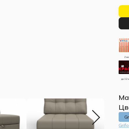
2 м
до 12 
Ма
Цв
G
Grif