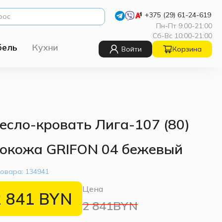
+375 (29) 61-24-619
Пн-Пт 9:00-21:00
Сб-Вс 10:00-21:00
бель
Кухни
Войти
Корзина
есло-кровать Лига-107 (80)
окожа GRIFON 04 бежевый
товара:
134941
Цена
2 841
BYN
2 841BYN