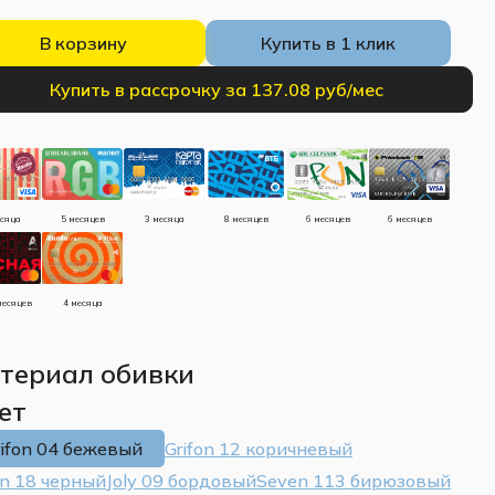
В корзину
Купить в 1 клик
Купить в рассрочку за 137.08 руб/мес
есяца
5 месяцев
3 месяца
8 месяцев
6 месяцев
6 месяцев
месяцев
4 месяца
териал обивки
ет
rifon 04 бежевый
Grifon 12 коричневый
on 18 черный
Joly 09 бордовый
Seven 113 бирюзовый