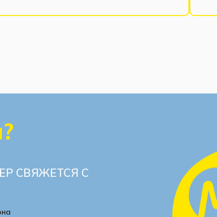
ы?
ЕР СВЯЖЕТСЯ С
она