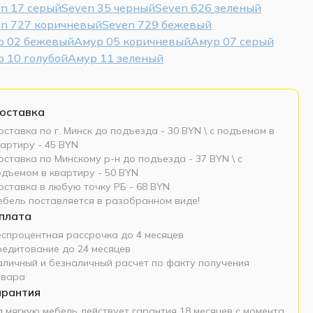
n 17 серый
Seven 35 черный
Seven 626 зеленый
en 727 коричневый
Seven 729 бежевый
р 02 бежевый
Амур 05 коричневый
Амур 07 серый
 10 голубой
Амур 11 зеленый
оставка
ставка по г. Минск до подъезда - 30 BYN \ c подъемом в
артиру - 45 BYN
ставка по Минскому р-н до подъезда - 37 BYN \ c
одъемом в квартиру - 50 BYN
оставка в любую точку РБ - 68 BYN
ебель поставляется в разобранном виде!
плата
еспроцентная рассрочка до 4 месяцев
редитование до 24 месяцев
аличный и безналичный расчет по факту получения
овара
арантия
а мягкую мебель действует гарантия 18 месяцев с момента