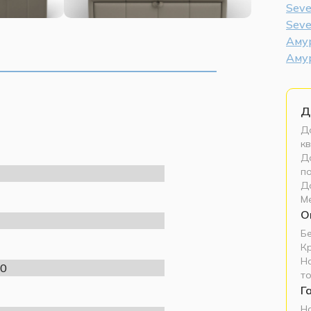
Seve
Sev
Аму
Амур
Д
До
кв
До
п
Д
М
О
Б
К
Н
0
т
Г
Н