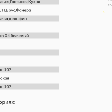
льня,Гостиная,Кухня
п
П,Брус,Фанера
жка;дельфин
fon 04 бежевый
а-107
окая
а-107
ориях: