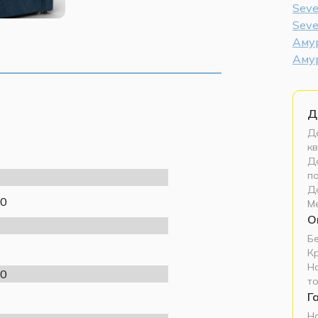
Seve
Sev
Аму
Амур
Д
До
кв
До
п
Д
0
М
О
Б
К
Н
0
т
Г
Н