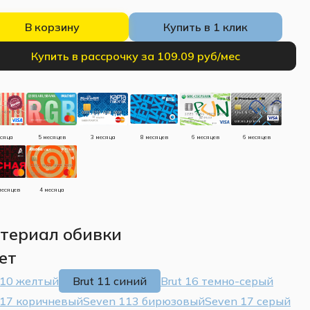
В корзину
Купить в 1 клик
Купить в рассрочку за 109.09 руб/мес
есяца
5 месяцев
3 месяца
8 месяцев
6 месяцев
6 месяцев
месяцев
4 месяца
териал обивки
ет
 10 желтый
Brut 11 синий
Brut 16 темно-серый
 17 коричневый
Seven 113 бирюзовый
Seven 17 серый