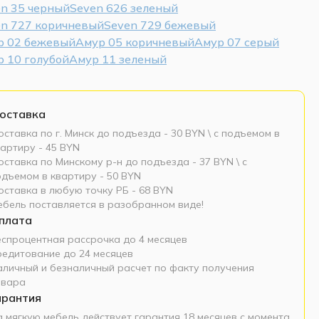
n 35 черный
Seven 626 зеленый
en 727 коричневый
Seven 729 бежевый
р 02 бежевый
Амур 05 коричневый
Амур 07 серый
 10 голубой
Амур 11 зеленый
оставка
ставка по г. Минск до подъезда - 30 BYN \ c подъемом в
артиру - 45 BYN
ставка по Минскому р-н до подъезда - 37 BYN \ c
одъемом в квартиру - 50 BYN
оставка в любую точку РБ - 68 BYN
ебель поставляется в разобранном виде!
плата
еспроцентная рассрочка до 4 месяцев
редитование до 24 месяцев
аличный и безналичный расчет по факту получения
овара
арантия
а мягкую мебель действует гарантия 18 месяцев с момента