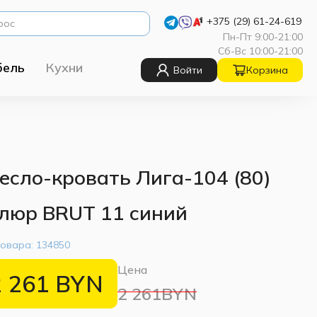
+375 (29) 61-24-619
Пн-Пт 9:00-21:00
Сб-Вс 10:00-21:00
бель
Кухни
Войти
Корзина
есло-кровать Лига-104 (80)
люр BRUT 11 синий
товара:
134850
Цена
2 261
BYN
2 261BYN