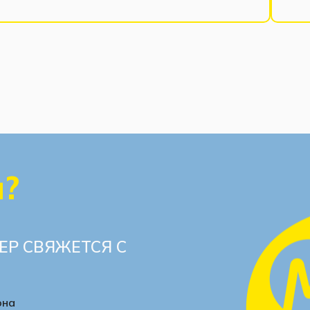
ы?
ЕР СВЯЖЕТСЯ С
она