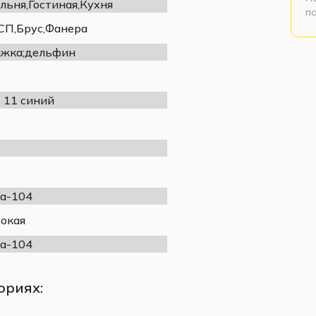
льня,Гостиная,Кухня
п
П,Брус,Фанера
жка;дельфин
t 11 синий
а-104
окая
а-104
ориях: