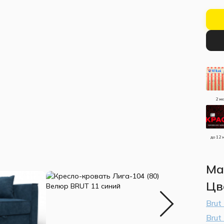
2 м
до 12 
Ма
Цв
Brut
Brut