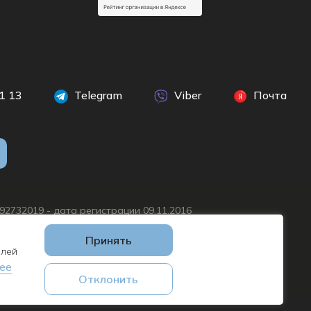
1 13
Telegram
Viber
Почта
192732019 - дата регистрации 09.11.2016
нск, Логойский тр., д. 15 корп.1
Принять
елей
ее
Отклонить