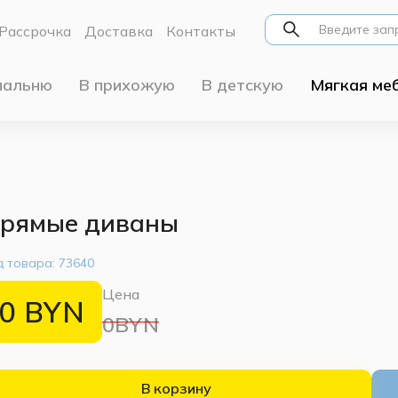
Рассрочка
Доставка
Контакты
пальню
В прихожую
В детскую
Мягкая ме
рямые диваны
д товара:
73640
Цена
0
BYN
0BYN
В корзину