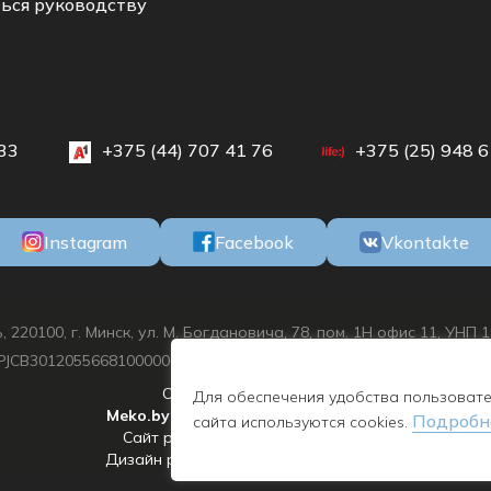
ься руководству
33
+375 (44) 707 41 76
+375 (25) 948 6
Instagram
Facebook
Vkontakte
0100, г. Минск, ул. М. Богдановича, 78, пом. 1Н офис 11, УНП 
JCB30120556681000000933, БИК PJCBBY2X, ОАО «Приорбанк», г. Ми
Copyright 2012-2026 ©
Для обеспечения удобства пользоват
Meko.by
- интернет-магазин мебели.
Подробн
сайта используются cookies.
Сайт разработан студией -
Ariol
Дизайн разработан студией -
CWEB