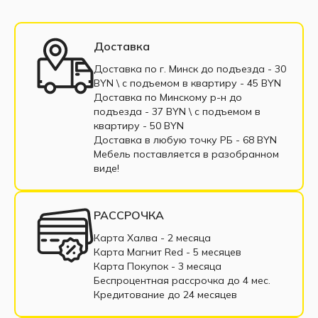
нагрузкам сам наполнитель.
Диваны 135 см
Диваны 160 см
Диваны 200 см
Диваны выкатные
Доставка
Трёхместные диван
Односпальные диваны
Доставка по г. Минск до подъезда - 30
BYN \ c подъемом в квартиру - 45 BYN
Софа
Диваны с пенополиуретаном
Доставка по Минскому р-н до
подъезда - 37 BYN \ c подъемом в
Диваны пантограф
квартиру - 50 BYN
Доставка в любую точку РБ - 68 BYN
Диваны с пружинным блоком
Мебель поставляется в разобранном
виде!
Двухместные диваны
Диваны из экокожи
Маленькие диваны
Большие диваны
РАССРОЧКА
Диваны с подлокотниками
Диваны из ткани
Карта Халва - 2 месяца
Карта Магнит Red - 5 месяцев
Диваны в рассрочку
Недорогие диваны
Карта Покупок - 3 месяца
Беспроцентная рассрочка до 4 мес.
Прямые диваны
Раскладные диваны
Кредитование до 24 месяцев