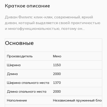
Краткое описание
Диван Филипс клик-кляк, современный, яркий
диван, который выделяется своей практичностью
и многофункциональностью, поэтому он
пользуется большой популярностью у
Цвет:
покупателей.
Основные
Диван Филипс хорошо впишется в интерьер
вашей гостиной или спальни, где можно
Производитель
Меко
отдохнуть после работы.
Диваны с механизмом трансформации клик-кляк
Ширина
1150
предусматривают возможность фиксации спинки
Основной
Длина
2000
в трех положениях: вертикальное, горизонтальное
Nashville 04
и наклонное., в закрытом положении на диване
Ширина спального места
1370
клик-клак удобно сидеть, смотреть телевизор,
Спецификация:
читать – положение «сидя», наклонное положение
Длина спального места
2000
спинки – положение «релакс» обеспечивает
Наполнение
Независимый пружинный блок
максимальные комфорт и расслабление при