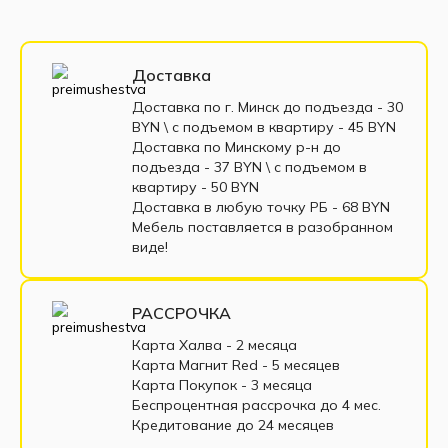
Диваны 135 см
Диваны 160 см
Диваны 200 см
Диваны выкатные
Доставка
Трёхместные диван
Односпальные диваны
Доставка по г. Минск до подъезда - 30
BYN \ c подъемом в квартиру - 45 BYN
Софа
Диваны с пенополиуретаном
Доставка по Минскому р-н до
подъезда - 37 BYN \ c подъемом в
Диваны пантограф
квартиру - 50 BYN
Доставка в любую точку РБ - 68 BYN
Диваны с пружинным блоком
Мебель поставляется в разобранном
виде!
Двухместные диваны
Диваны из экокожи
Маленькие диваны
Большие диваны
РАССРОЧКА
Диваны с подлокотниками
Диваны из ткани
Карта Халва - 2 месяца
Карта Магнит Red - 5 месяцев
Диваны в рассрочку
Недорогие диваны
Карта Покупок - 3 месяца
Беспроцентная рассрочка до 4 мес.
Прямые диваны
Раскладные диваны
Кредитование до 24 месяцев