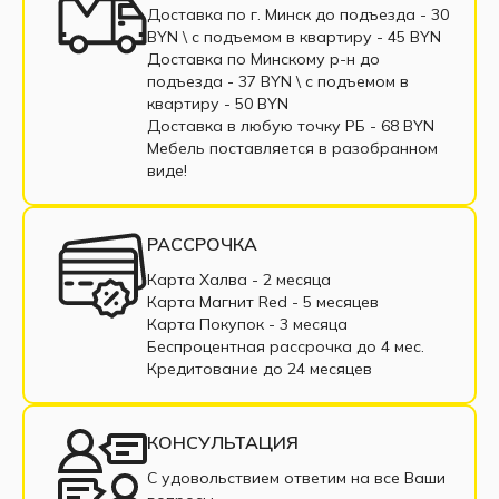
Трёхместные диван
Односпальные диваны
Доставка по г. Минск до подъезда - 30
BYN \ c подъемом в квартиру - 45 BYN
Софа
Диваны с пенополиуретаном
Доставка по Минскому р-н до
подъезда - 37 BYN \ c подъемом в
Диваны пантограф
квартиру - 50 BYN
Доставка в любую точку РБ - 68 BYN
Диваны с пружинным блоком
Мебель поставляется в разобранном
виде!
Двухместные диваны
Диваны из экокожи
Маленькие диваны
Большие диваны
РАССРОЧКА
Диваны с подлокотниками
Диваны из ткани
Карта Халва - 2 месяца
Карта Магнит Red - 5 месяцев
Диваны в рассрочку
Недорогие диваны
Карта Покупок - 3 месяца
Беспроцентная рассрочка до 4 мес.
Прямые диваны
Раскладные диваны
Кредитование до 24 месяцев
Диваны из рогожки
Диваны из велюра
КОНСУЛЬТАЦИЯ
Современные диваны
С удовольствием ответим на все Ваши