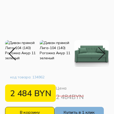
код товара:
134862
Цена
2 484
BYN
2 484BYN
В корзину
Купить в 1 клик