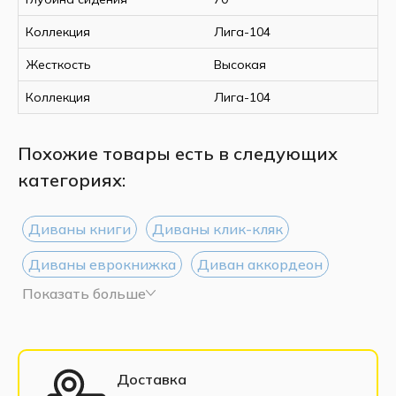
Коллекция
Лига-104
Жесткость
Высокая
Коллекция
Лига-104
Похожие товары есть в следующих
категориях:
Диваны книги
Диваны клик-кляк
Диваны еврокнижка
Диван аккордеон
Показать больше
Диваны Дельфин
Диваны тик-так
Диваны 135 см
Диваны 160 см
Диваны 200 см
Диваны выкатные
Доставка