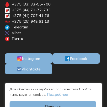
+375 (33) 33-55-700
+375 (44) 71-72-733
+375 (44) 707 41 76
+375 (25) 948 61 13
Telegram
Viber
Почта
Instagram
Facebook
Vkontakte
ООО «БКМЕБЕЛЬ» Республика Беларусь, 220100, г. Минск, ул. М.
Для обеспечения удобства пользователей сайта
Богдановича, 78, пом. 1Н офис 11, УНП 192732019 - дата
Подробнее
используются cookies.
регистрации 09.11.2016
Принять