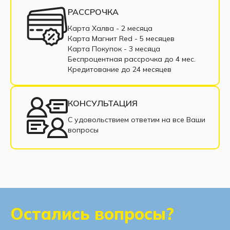
Маленькие диваны
Большие диваны
РАССРОЧКА
Диваны с подлокотниками
Диваны из ткани
Карта Халва - 2 месяца
Карта Магнит Red - 5 месяцев
Диваны в рассрочку
Недорогие диваны
Карта Покупок - 3 месяца
Беспроцентная рассрочка до 4 мес.
Прямые диваны
Раскладные диваны
Кредитование до 24 месяцев
Диваны из рогожки
Диваны из велюра
КОНСУЛЬТАЦИЯ
Современные диваны
С удовольствием ответим на все Ваши
вопросы
Диваны с нишей для белья
Остались вопросы?