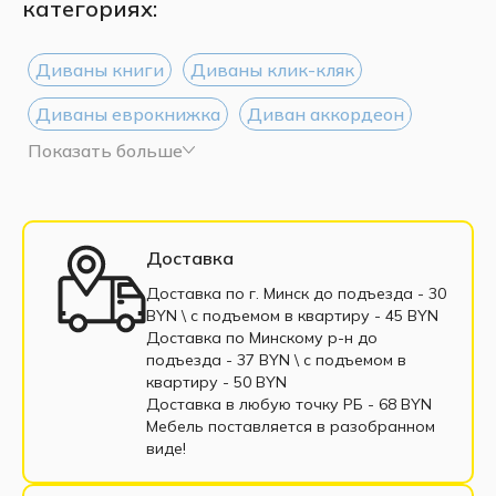
категориях:
Диваны книги
Диваны клик-кляк
Диваны еврокнижка
Диван аккордеон
Показать больше
Диваны Дельфин
Диваны тик-так
Диваны 135 см
Диваны 160 см
Диваны 200 см
Диваны выкатные
Доставка
Трёхместные диван
Односпальные диваны
Доставка по г. Минск до подъезда - 30
BYN \ c подъемом в квартиру - 45 BYN
Софа
Диваны с пенополиуретаном
Доставка по Минскому р-н до
подъезда - 37 BYN \ c подъемом в
Диваны пантограф
квартиру - 50 BYN
Доставка в любую точку РБ - 68 BYN
Диваны с пружинным блоком
Мебель поставляется в разобранном
виде!
Двухместные диваны
Диваны из экокожи