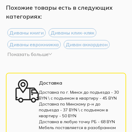
Похожие товары есть в следующих
категориях:
Диваны книги
Диваны клик-кляк
Диваны еврокнижка
Диван аккордеон
Показать больше
Диваны Дельфин
Диваны тик-так
Диваны 135 см
Диваны 160 см
Диваны 200 см
Диваны выкатные
Доставка
Трёхместные диван
Односпальные диваны
Доставка по г. Минск до подъезда - 30
BYN \ c подъемом в квартиру - 45 BYN
Софа
Диваны с пенополиуретаном
Доставка по Минскому р-н до
подъезда - 37 BYN \ c подъемом в
Диваны пантограф
квартиру - 50 BYN
Доставка в любую точку РБ - 68 BYN
Диваны с пружинным блоком
Мебель поставляется в разобранном