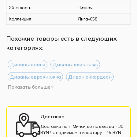
Жесткость
Низкая
Коллекция
Лига-058
Похожие товары есть в следующих
категориях:
Диваны книги
Диваны клик-кляк
Диваны еврокнижка
Диван аккордеон
Показать больше
Диваны Дельфин
Диваны тик-так
Диваны 135 см
Диваны 160 см
Диваны 200 см
Диваны выкатные
Доставка
Трёхместные диван
Односпальные диваны
Доставка по г. Минск до подъезда - 30
BYN \ c подъемом в квартиру - 45 BYN