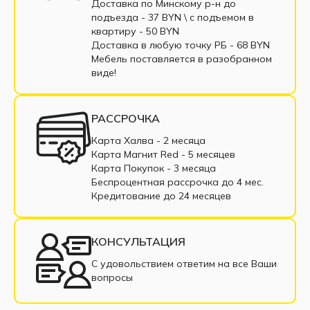
Софа
Диваны с пенополиуретаном
Доставка по Минскому р-н до
подъезда - 37 BYN \ c подъемом в
Диваны пантограф
квартиру - 50 BYN
Доставка в любую точку РБ - 68 BYN
Диваны с пружинным блоком
Мебель поставляется в разобранном
виде!
Двухместные диваны
Диваны из экокожи
Маленькие диваны
Большие диваны
РАССРОЧКА
Диваны с подлокотниками
Диваны из ткани
Карта Халва - 2 месяца
Карта Магнит Red - 5 месяцев
Диваны в рассрочку
Недорогие диваны
Карта Покупок - 3 месяца
Беспроцентная рассрочка до 4 мес.
Прямые диваны
Раскладные диваны
Кредитование до 24 месяцев
Диваны из рогожки
Диваны из велюра
КОНСУЛЬТАЦИЯ
Современные диваны
С удовольствием ответим на все Ваши
вопросы
Диваны с нишей для белья