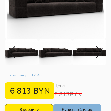
код товара:
129406
Цена
6 813
BYN
6 813BYN
В корзину
Купить в 1 клик