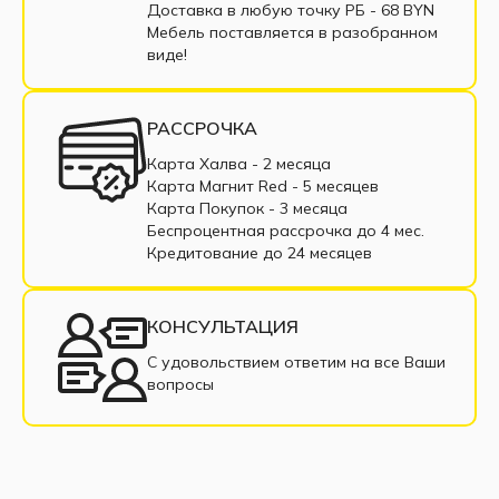
Доставка в любую точку РБ - 68 BYN
Диваны с пружинным блоком
Мебель поставляется в разобранном
виде!
Двухместные диваны
Диваны из экокожи
Маленькие диваны
Большие диваны
РАССРОЧКА
Диваны с подлокотниками
Диваны из ткани
Карта Халва - 2 месяца
Карта Магнит Red - 5 месяцев
Диваны в рассрочку
Недорогие диваны
Карта Покупок - 3 месяца
Беспроцентная рассрочка до 4 мес.
Прямые диваны
Раскладные диваны
Кредитование до 24 месяцев
Диваны из рогожки
Диваны из велюра
КОНСУЛЬТАЦИЯ
Современные диваны
С удовольствием ответим на все Ваши
вопросы
Диваны с нишей для белья