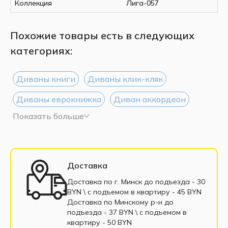
Коллекция
Лига-057
Похожие товары есть в следующих
категориях:
Диваны книги
Диваны клик-кляк
Диваны еврокнижка
Диван аккордеон
Показать больше
Диваны Дельфин
Диваны тик-так
Диваны 135 см
Диваны 160 см
Диваны 200 см
Диваны выкатные
Доставка
Трёхместные диван
Односпальные диваны
Доставка по г. Минск до подъезда - 30
BYN \ c подъемом в квартиру - 45 BYN
Софа
Диваны с пенополиуретаном
Доставка по Минскому р-н до
подъезда - 37 BYN \ c подъемом в
Диваны пантограф
квартиру - 50 BYN