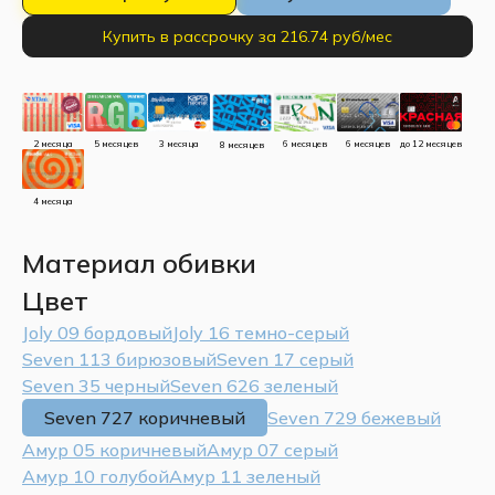
Купить в рассрочку за 216.74 руб/мес
до 12 месяцев
5 месяцев
3 месяца
2 месяца
6 месяцев
6 месяцев
8 месяцев
4 месяца
Материал обивки
Цвет
Joly 09 бордовый
Joly 16 темно-серый
Seven 113 бирюзовый
Seven 17 серый
Seven 35 черный
Seven 626 зеленый
Seven 727 коричневый
Seven 729 бежевый
Амур 05 коричневый
Амур 07 серый
Амур 10 голубой
Амур 11 зеленый