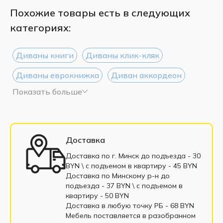
Похожие товары есть в следующих
категориях:
Диваны книги
Диваны клик-кляк
Диваны еврокнижка
Диван аккордеон
Показать больше
Диваны Дельфин
Диваны тик-так
Диваны 135 см
Диваны 160 см
Диваны 200 см
Диваны выкатные
Доставка
Трёхместные диван
Односпальные диваны
Доставка по г. Минск до подъезда - 30
BYN \ c подъемом в квартиру - 45 BYN
Софа
Диваны с пенополиуретаном
Доставка по Минскому р-н до
подъезда - 37 BYN \ c подъемом в
Диваны пантограф
квартиру - 50 BYN
Доставка в любую точку РБ - 68 BYN
Диваны с пружинным блоком
Мебель поставляется в разобранном