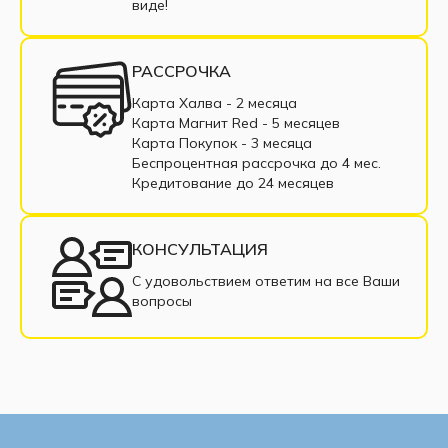
виде!
Двухместные диваны
Диваны из экокожи
Маленькие диваны
Большие диваны
РАССРОЧКА
Диваны с подлокотниками
Диваны из ткани
Карта Халва - 2 месяца
Карта Магнит Red - 5 месяцев
Диваны в рассрочку
Недорогие диваны
Карта Покупок - 3 месяца
Беспроцентная рассрочка до 4 мес.
Прямые диваны
Раскладные диваны
Кредитование до 24 месяцев
Диваны из рогожки
Диваны из велюра
КОНСУЛЬТАЦИЯ
Современные диваны
С удовольствием ответим на все Ваши
вопросы
Диваны с нишей для белья