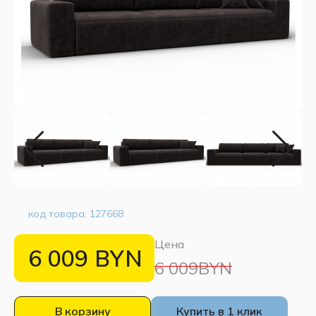
код товара:
127668
Цена
6 009
BYN
6 009BYN
В корзину
Купить в 1 клик