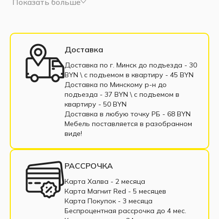
Показать больше
Диваны Дельфин
Диваны тик-так
Диваны 135 см
Диваны 160 см
Диваны 200 см
Диваны выкатные
Доставка
Трёхместные диван
Односпальные диваны
Доставка по г. Минск до подъезда - 30
BYN \ c подъемом в квартиру - 45 BYN
Софа
Диваны с пенополиуретаном
Доставка по Минскому р-н до
подъезда - 37 BYN \ c подъемом в
Диваны пантограф
квартиру - 50 BYN
Доставка в любую точку РБ - 68 BYN
Диваны с пружинным блоком
Мебель поставляется в разобранном
виде!
Двухместные диваны
Диваны из экокожи
Маленькие диваны
Большие диваны
РАССРОЧКА
Диваны с подлокотниками
Диваны из ткани
Карта Халва - 2 месяца
Карта Магнит Red - 5 месяцев
Диваны в рассрочку
Недорогие диваны
Карта Покупок - 3 месяца
Беспроцентная рассрочка до 4 мес.