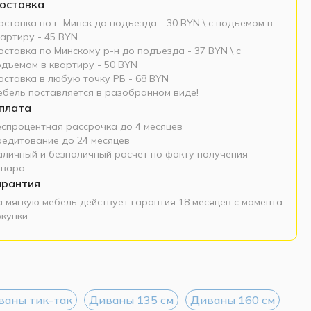
оставка
ставка по г. Минск до подъезда - 30 BYN \ c подъемом в
артиру - 45 BYN
ставка по Минскому р-н до подъезда - 37 BYN \ c
одъемом в квартиру - 50 BYN
оставка в любую точку РБ - 68 BYN
ебель поставляется в разобранном виде!
плата
еспроцентная рассрочка до 4 месяцев
редитование до 24 месяцев
аличный и безналичный расчет по факту получения
овара
арантия
а мягкую мебель действует гарантия 18 месяцев с момента
окупки
ваны тик-так
Диваны 135 см
Диваны 160 см