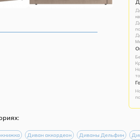
Д
До
кв
До
п
Д
М
О
Б
К
Н
т
Г
Н
п
ориях:
окнижка
Диван аккордеон
Диваны Дельфин
Ди