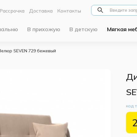
Рассрочка
Доставка
Контакты
пальню
В прихожую
В детскую
Мягкая ме
Велюр SEVEN 729 бежевый
Ди
SE
код 