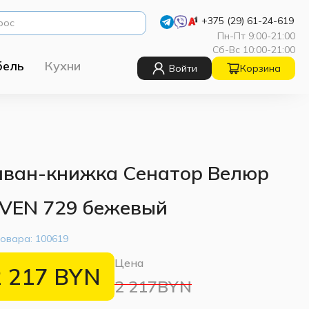
+375 (29) 61-24-619
Пн-Пт 9:00-21:00
Сб-Вс 10:00-21:00
бель
Кухни
Войти
Корзина
ван-книжка Сенатор Велюр
VEN 729 бежевый
товара:
100619
Цена
2 217
BYN
2 217BYN