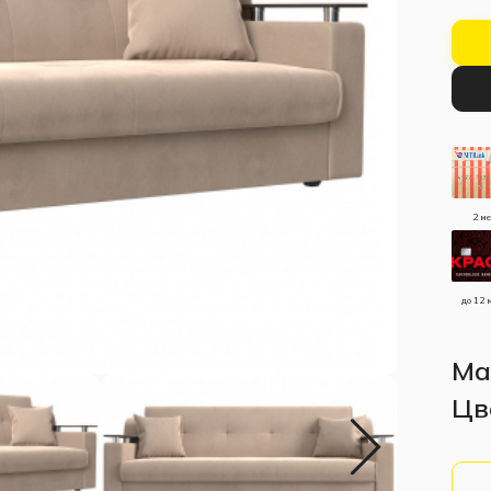
2 м
до 12 
Ма
Цв