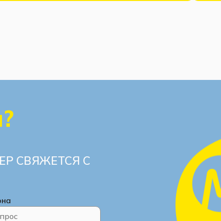
ы?
ЕР СВЯЖЕТСЯ С
она