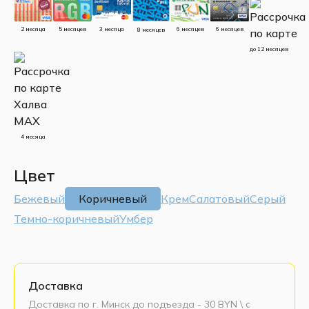
5 месяцев
3 месяца
2 месяца
6 месяцев
6 месяцев
8 месяцев
до 12 месяцев
4 месяца
Цвет
Бежевый
Коричневый
Крем
Салатовый
Серый
Темно-коричневый
Умбер
Доставка
Доставка по г. Минск до подъезда - 30 BYN \ c