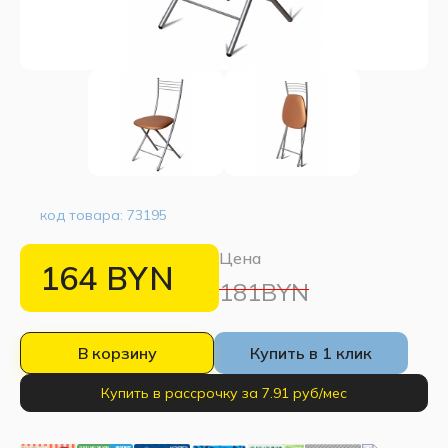
код товара:
73195
Цена
164
BYN
181BYN
В корзину
Купить в 1 клик
Купить в рассрочку за 7.91 руб/мес