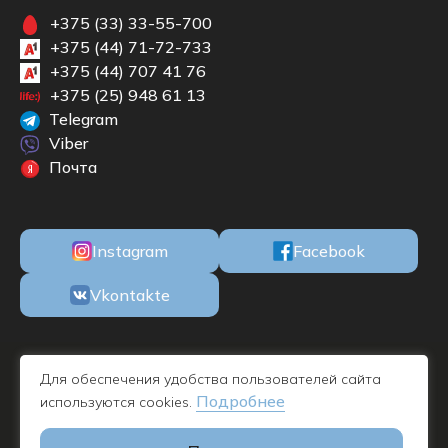
+375 (33) 33-55-700
+375 (44) 71-72-733
+375 (44) 707 41 76
+375 (25) 948 61 13
Telegram
Viber
Почта
Instagram
Facebook
Vkontakte
ООО «БКМЕБЕЛЬ» Республика Беларусь, 220100, г. Минск, ул. М.
Для обеспечения удобства пользователей сайта
Богдановича, 78, пом. 1Н офис 11, УНП 192732019 - дата
Подробнее
используются cookies.
регистрации 09.11.2016