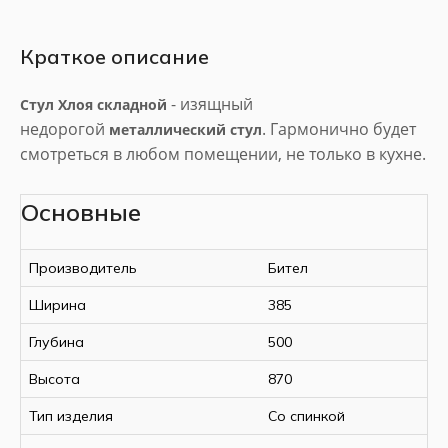
Краткое описание
- изящный
Стул Хлоя
складной
недорогой
. Гармонично будет
металлический стул
смотреться в любом помещении, не только в кухне.
Его можно быстро сложить, он не занимает много
места. Данная модель актуальна, когда
Основные
планируется большое застолье и нужно всех гостей
разместить за столом.
Производитель
Бител
сварен из стальной трубы, с усиленной
Каркас стула
Ширина
385
сваркой в квадрат по сидением, очень прочный и
Глубина
500
надёжный.
,
О
крашен порошковой краской
защищающей его от воздействия внешней среды.
Высота
870
Тип изделия
Со спинкой
Сиденье изготовлено из прочной толстой фанеры,