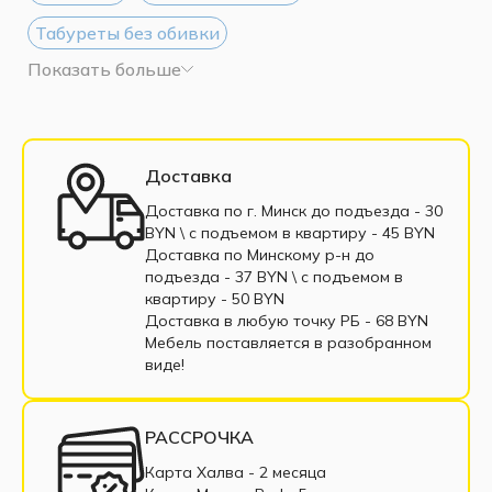
Табуреты без обивки
Показать больше
Кухонные стулья без обивки
Стул складной
Стулья в рассрочку
Деревянный стул
Металлический стул
Стул белый
Доставка
Стул черный
Стул со спинкой
Доставка по г. Минск до подъезда - 30
BYN \ c подъемом в квартиру - 45 BYN
Деревянные табуретки
Доставка по Минскому р-н до
подъезда - 37 BYN \ c подъемом в
квартиру - 50 BYN
Доставка в любую точку РБ - 68 BYN
Мебель поставляется в разобранном
виде!
РАССРОЧКА
Карта Халва - 2 месяца