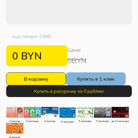
код товара:
73845
Цена
0
BYN
0BYN
В корзину
Купить в 1 клик
Купить в рассрочку за 0 руб/мес
до 12 месяцев
5 месяцев
3 месяца
2 месяца
6 месяцев
6 месяцев
8 месяцев
4 месяца