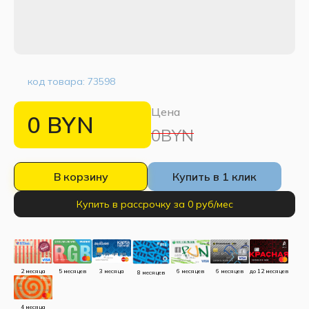
код товара:
73598
Цена
0
BYN
0BYN
В корзину
Купить в 1 клик
Купить в рассрочку за 0 руб/мес
до 12 месяцев
5 месяцев
3 месяца
2 месяца
6 месяцев
6 месяцев
8 месяцев
4 месяца