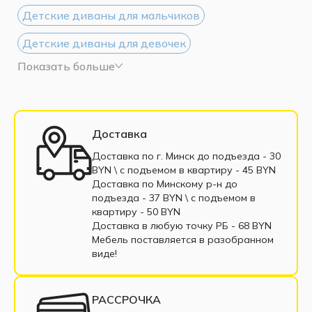
Детские диваны для мальчиков
Детские диваны для девочек
Показать больше
Детские диваны из ткани
Детские диваны с ящиками для белья
Детские диван-кровати
Доставка
Детские кресло-диваны
Доставка по г. Минск до подъезда - 30
BYN \ c подъемом в квартиру - 45 BYN
Детский выкатной диван
Доставка по Минскому р-н до
подъезда - 37 BYN \ c подъемом в
Детский диван без механизма
Тахта детская
квартиру - 50 BYN
Доставка в любую точку РБ - 68 BYN
Детские кресло-кровати
Детские кушетки
Мебель поставляется в разобранном
виде!
Детский диван в рассрочку
Детские диваны с бортиком
РАССРОЧКА