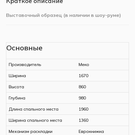
Краткое описание
Выставочный образец (в наличии в шоу-руме)
Цвет:
Основные
Производитель
Меко
Ширина
1670
Велюр
Кремовый
Высота
860
Глубина
980
Спецификация:
Длина спального места
1960
Ширина спального места
1360
Ширина, мм
1670
Высота, мм
860
Механизм раскладки
Еврокнижка