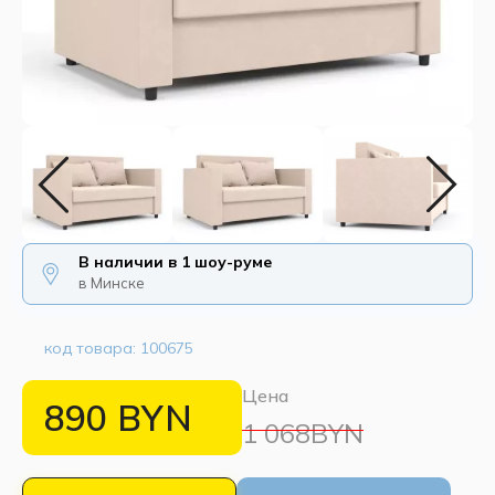
В наличии в 1 шоу-руме
в Минске
код товара:
100675
Цена
890
BYN
1 068BYN