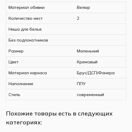
Глубина, мм
980
Материал обивки
Велюр
Спальное место, мм
1360 х 196
Наполнитель
ППУ
Количество мест
2
Материал обивки
Велюр
Ниша для белья
Механизм раскладки
Еврокнижк
Материал каркаса
Дерево (бр
Без подлокотников
Наличие ящика для белья
Да
Размер
Маленький
Количество мест
2
Наличие бара/полки
Нет
Цвет
Кремовый
Вес, кг
81
Материал каркаса
Брус/ДСП/Фанера
Страна-производитель
Россия
Наполнение
ППУ
Стиль
современный
Похожие товары есть в следующих
категориях: