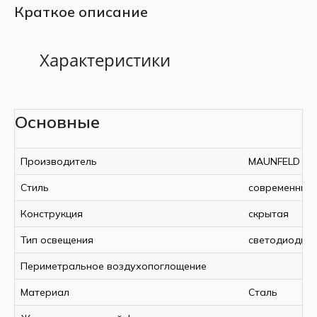
Краткое описание
Характеристики
Общая информация
Основные
Дата выхода на рынок
Основные
Производитель
MAUNFELD
Стиль
Стиль
современный
Конструкция
Монтаж
Конструкция
скрытая
Управление
Тип освещения
Цвет
светодиодно
Тип освещения
Периметральное воздухопоглощение
Конструкция
Материал
Сталь
Периметральное воздухопоглощение