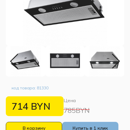
код товара:
81330
Цена
714
BYN
785BYN
В корзину
Купить в 1 клик