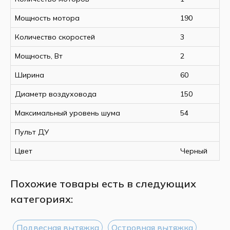
Габариты
Мощность мотора
190
Ширина
Глубина
Количество скоростей
3
Высота
Мощность, Вт
Вес
2
Диаметр воздуховода
Ширина
60
Диаметр воздуховода
150
Максимальный уровень шума
54
Пульт ДУ
Цвет
Черный
Похожие товары есть в следующих
категориях:
Подвесная вытяжка
Островная вытяжка