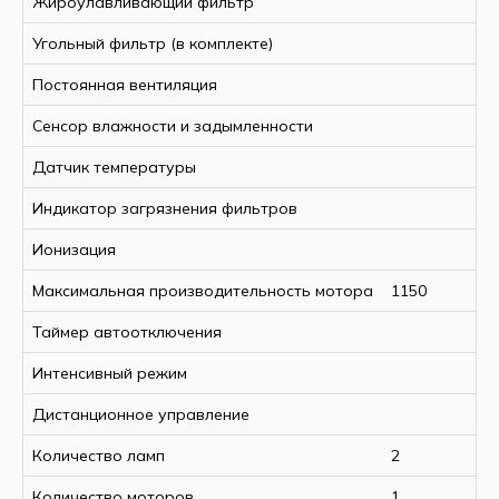
Жироулавливающий фильтр
Материал корпуса
Жироулавливающий фильтр
Угольный фильтр (в комплекте)
Угольный фильтр (в комплекте)
Постоянная вентиляция
Производительность и энергоэффективность
Сенсор влажности и задымленности
Количество моторов
Расположение мотора
Датчик температуры
Мощность мотора
Максимальная производительность мотора
Индикатор загрязнения фильтров
Управление и индикация
Ионизация
Количество скоростей
Максимальная производительность мотора
1150
Шум
Таймер автоотключения
Максимальный уровень шума
Интенсивный режим
Освещение
Дистанционное управление
Количество ламп
Мощность
Количество ламп
2
Плавная регулировка яркости (диммер)
Количество моторов
1