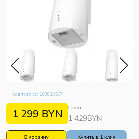
код товара:
1888.20607
Цена
1 299
BYN
1 429BYN
В корзину
Купить в 1 клик