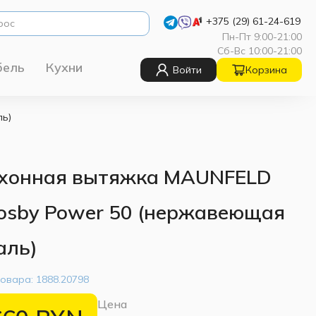
+375 (29) 61-24-619
Пн-Пт 9:00-21:00
Сб-Вс 10:00-21:00
бель
Кухни
Войти
Корзина
ль)
хонная вытяжка MAUNFELD
osby Power 50 (нержавеющая
аль)
товара:
1888.20798
Цена