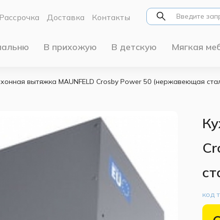
Рассрочка
Доставка
Контакты
пальню
В прихожую
В детскую
Мягкая ме
хонная вытяжка MAUNFELD Crosby Power 50 (нержавеющая ста
Ку
Cr
ст
код 