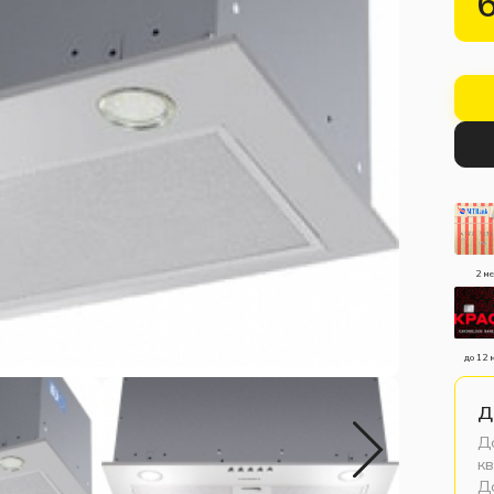
2 м
до 12 
Д
До
кв
До