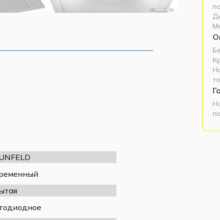
п
Д
М
О
Б
К
Н
т
Г
Н
п
UNFELD
ременный
ытая
тодиодное