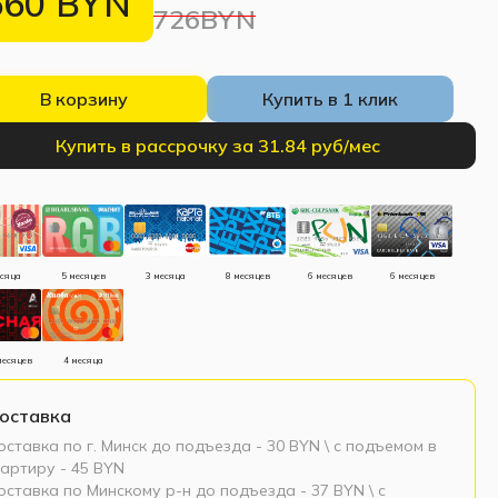
660
BYN
726BYN
В корзину
Купить в 1 клик
Купить в рассрочку за 31.84 руб/мес
есяца
5 месяцев
3 месяца
8 месяцев
6 месяцев
6 месяцев
месяцев
4 месяца
оставка
ставка по г. Минск до подъезда - 30 BYN \ c подъемом в
артиру - 45 BYN
ставка по Минскому р-н до подъезда - 37 BYN \ c