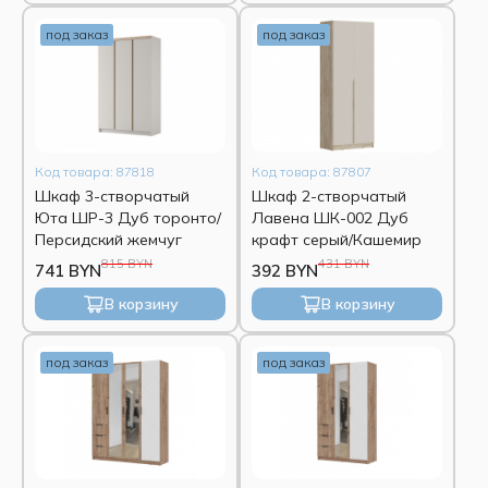
под заказ
под заказ
Код товара: 87818
Код товара: 87807
Шкаф 3-створчатый
Шкаф 2-створчатый
Юта ШР-3 Дуб торонто/
Лавена ШК-002 Дуб
Персидский жемчуг
крафт серый/Кашемир
815 BYN
431 BYN
741 BYN
392 BYN
В корзину
В корзину
под заказ
под заказ