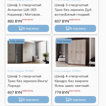
Шкаф 3-створчатый
Шкаф 3-створчатый
Атлантис ШК-003
Трио без зеркала Дуб
Кашемир / Матовая
вотан/Белый гладкий
флан
970 BYN
668 BYN
882 BYN
607 BYN
В корзину
В корзину
под заказ
под заказ
Код товара: 87998
Код товара: 87853
Шкаф 3-створчатый
Шкаф 4-створчатый
Трио без зеркала Венге/
Квадро без зекрала
Лоредо
Ясень шимо светлый/
Ясень шимо темный
668 BYN
857 BYN
607 BYN
779 BYN
В корзину
В корзину