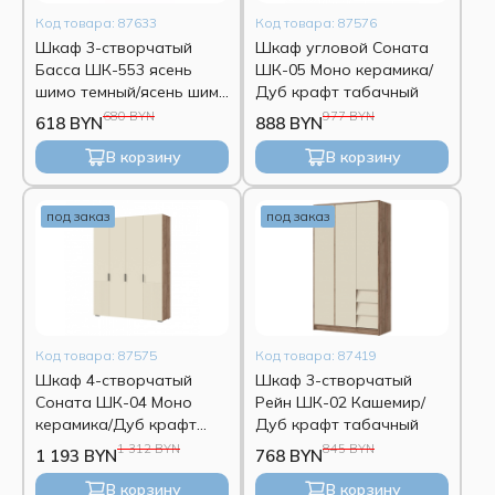
Код товара: 87633
Код товара: 87576
Шкаф 3-створчатый
Шкаф угловой Соната
Басса ШК-553 ясень
ШК-05 Моно керамика/
шимо темный/ясень шимо
Дуб крафт табачный
светлый
680 BYN
977 BYN
618 BYN
888 BYN
В корзину
В корзину
под заказ
под заказ
Код товара: 87575
Код товара: 87419
Шкаф 4-створчатый
Шкаф 3-створчатый
Соната ШК-04 Моно
Рейн ШК-02 Кашемир/
керамика/Дуб крафт
Дуб крафт табачный
табачный
1 312 BYN
845 BYN
1 193 BYN
768 BYN
В корзину
В корзину