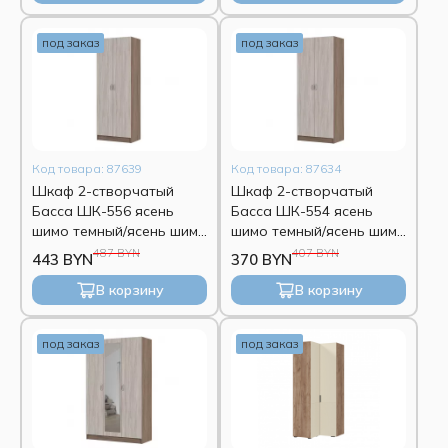
под заказ
под заказ
Код товара: 87639
Код товара: 87634
Шкаф 2-створчатый
Шкаф 2-створчатый
Басса ШК-556 ясень
Басса ШК-554 ясень
шимо темный/ясень шимо
шимо темный/ясень шимо
светлый
светлый
487 BYN
407 BYN
443 BYN
370 BYN
В корзину
В корзину
под заказ
под заказ