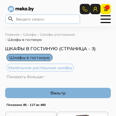
0
Главная
-
Шкафы
-
Шкафы распашные
-
Шкафы в гостиную
ШКАФЫ В ГОСТИНУЮ (СТРАНИЦА - 3)
Шкафы в гостиную
Маленькие распашные шкафы
Показать больше
Большие распашные шкафы
Шкафы с зеркалом
Шкафы в спальню
Фильтр
Шкафы в прихожую
Показано 85 - 127 из 480
Распашной шкаф в рассрочку
Белые шкафы