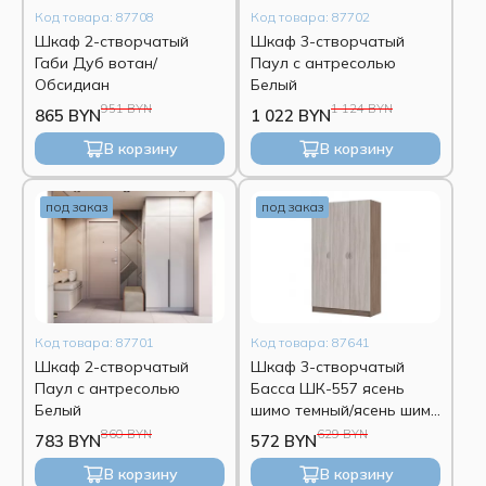
Код товара: 87708
Код товара: 87702
Шкаф 2-створчатый
Шкаф 3-створчатый
Габи Дуб вотан/
Паул с антресолью
Обсидиан
Белый
951 BYN
1 124 BYN
865 BYN
1 022 BYN
В корзину
В корзину
под заказ
под заказ
Код товара: 87701
Код товара: 87641
Шкаф 2-створчатый
Шкаф 3-створчатый
Паул с антресолью
Басса ШК-557 ясень
Белый
шимо темный/ясень шимо
светлый
860 BYN
629 BYN
783 BYN
572 BYN
В корзину
В корзину