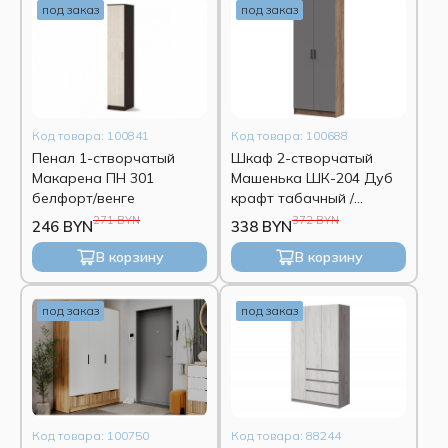
под заказ
под заказ
Недорогие шкафы
Угловые шкафы
Черные шкафы
Современные шкафы
Платяные шкафы
Классические шкафы
Шкафы пеналы
Шкаф двухстворчатый
Код товара: 100841
Код товара: 100688
Пенал 1-створчатый
Шкаф 2-створчатый
Шкафы одностворчатые
Шкафы 4-дверные
Макарена ПН 301
Машенька ШК-204 Дуб
белфорт/венге
крафт табачный /
Шкафы 3-дверные
Графит
271 BYN
372 BYN
246 BYN
338 BYN
В корзину
В корзину
под заказ
под заказ
Код товара: 100750
Код товара: 88244